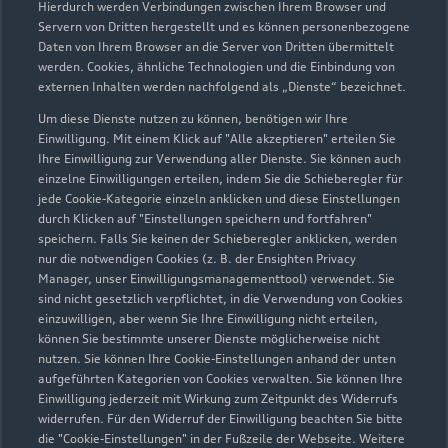
Hierdurch werden Verbindungen zwischen Ihrem Browser und
Servern von Dritten hergestellt und es können personenbezogene
Daten von Ihrem Browser an die Server von Dritten übermittelt
Wir beraten Sie gerne
werden. Cookies, ähnliche Technologien und die Einbindung von
externen Inhalten werden nachfolgend als „Dienste“ bezeichnet.
Hier finden Sie die passenden Ansprechpartnerinnen
Um diese Dienste nutzen zu können, benötigen wir Ihre
und Ansprechpartner.
Einwilligung. Mit einem Klick auf "Alle akzeptieren" erteilen Sie
Ihre Einwilligung zur Verwendung aller Dienste. Sie können auch
einzelne Einwilligungen erteilen, indem Sie die Schieberegler für
Zur Teamübersicht
jede Cookie-Kategorie einzeln anklicken und diese Einstellungen
durch Klicken auf "Einstellungen speichern und fortfahren"
speichern. Falls Sie keinen der Schieberegler anklicken, werden
nur die notwendigen Cookies (z. B. der Ensighten Privacy
Manager, unser Einwilligungsmanagementtool) verwendet. Sie
sind nicht gesetzlich verpflichtet, in die Verwendung von Cookies
einzuwilligen, aber wenn Sie Ihre Einwilligung nicht erteilen,
können Sie bestimmte unserer Dienste möglicherweise nicht
nutzen. Sie können Ihre Cookie-Einstellungen anhand der unten
Serviceberater kontaktieren
aufgeführten Kategorien von Cookies verwalten. Sie können Ihre
Einwilligung jederzeit mit Wirkung zum Zeitpunkt des Widerrufs
widerrufen. Für den Widerruf der Einwilligung beachten Sie bitte
die "Cookie-Einstellungen" in der Fußzeile der Webseite. Weitere