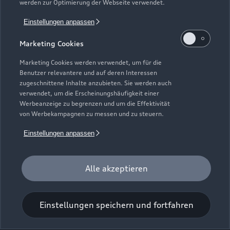
werden zur Optimierung der Webseite verwendet.
Einstellungen anpassen
Magdeburger Straße 63
Marketing Cookies
39164 Wanzleben - Börde OT
Hohendodeleben
Marketing Cookies werden verwendet, um für die
Benutzer relevantere und auf deren Interessen
zugeschnittene Inhalte anzubieten. Sie werden auch
039204 7800
verwendet, um die Erscheinungshäufigkeit einer
Werbeanzeige zu begrenzen und um die Effektivität
info@autohaus-perski.de
von Werbekampagnen zu messen und zu steuern.
Einstellungen anpassen
Kontaktdaten herunterladen
Alle akzeptieren
Öffnungszeiten
Einstellungen speichern und fortfahren
Verkauf